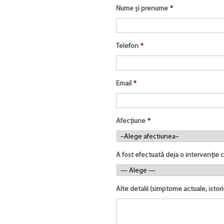
Nume și prenume
*
Telefon
*
Email
*
Afecțiune
*
A fost efectuată deja o intervenție 
Alte detalii (simptome actuale, istor