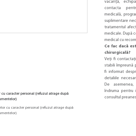
vacanță, echip
contacta pentr
medicală, program
suplimentare nece
tratamentul afecț
medicale. După co
medical cu recoma
Ce fac dacă es
chirurgicală?
Veți fi contactaț
stabili împreună 
fi informat despr
detaliile necesar
De asemenea, 
îndruma pentru in
 cu caracter personal (refuzul atrage după
consultul preanes
cumentelor)
lor cu caracter personal (refuzul atrage după
cumentelor)