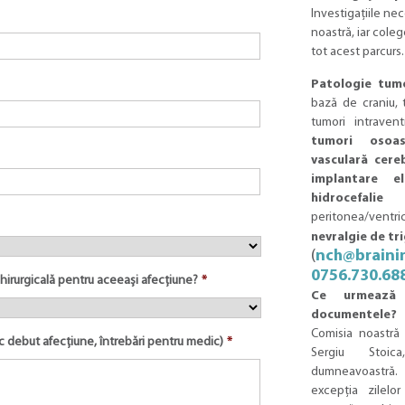
Investigațiile nec
noastră, iar cole
tot acest parcurs.
Patologie tumo
bază de craniu, 
tumori intravent
tumori osoas
vasculară cereb
implantare el
hidrocefalie
(d
peritonea/ventri
nevralgie de t
(
nch@brainin
0756.730.68
chirurgicală pentru aceeași afecțiune?
*
Ce urmează
documentele?
Comisia noastră
ic debut afecțiune, întrebări pentru medic)
*
Sergiu Stoi
dumneavoastră
excepția zilelo