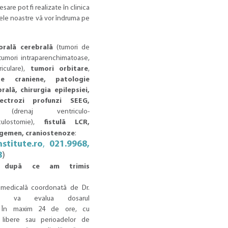
esare pot fi realizate în clinica
gele noastre vă vor îndruma pe
rală cerebrală
(tumori de
tumori intraparenchimatoase,
riculare),
tumori orbitare
,
e craniene, patologie
rală, chirurgia epilepsiei,
ectrozi profunzi SEEG,
renaj ventriculo-
culostomie),
fistulă LCR,
rigemen, craniostenoze
:
stitute.ro
,
021.9968,
8
)
 după ce am trimis
 medicală coordonată de Dr.
ca, va evalua dosarul
. În maxim 24 de ore, cu
r libere sau perioadelor de