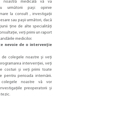
a noastră medicală vă va
u următorii pași: opinie
are la consult , investigații
sare sau pașii următori, dacă
iunii ține de alte specialități
nsultație, veți primi un raport
ndările medicilor.
te nevoie de o intervenție
i de colegele noastre și veți
programarea intervenției, veți
e costuri și veți primi toate
e pentru perioada internării.
colegele noastre vă vor
vestigațiile preoperatorii și
tezic.