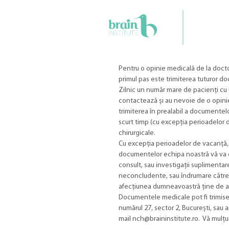
Pentru o opinie medicală de la docto
primul pas este trimiterea tuturor 
Zilnic un număr mare de pacienți cu
contactează și au nevoie de o opinie
trimiterea în prealabil a documentel
scurt timp (cu excepția perioadelor 
chirurgicale.
Cu excepția perioadelor de vacanță, 
documentelor echipa noastră vă va c
consult, sau investigații suplimentar
neconcludente, sau îndrumare către 
afecțiunea dumneavoastră ține de al
Documentele medicale pot fi trimise ș
numărul 27, sector 2, București, sau a
mail nch@braininstitute.ro. Vă mulț