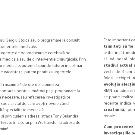
Este important c
rul Sergiu Stoica sau o programare la consult
trimiteți să fie
documentele medicale.
astfel încât medi
 urgențe de neurochirurgie cerebrală ne
să vă poată ofe
 medicală sau de o intervenție chirurgicală. Prin
stadiul actual
a
or medicale, putem răspunde tuturor în cel mai
vechi de 3 luni 
de vacanțe) și putem prioritiza urgențele
folosi echipei 
evoluția afecțiu
în maxim 24 de ore de la primirea
RMN cu administ
ontacta pentru următorii pași: programare la
se poate realiza
e necesare, sau refacerea investigațiilor
recente indică 
specialistul de care aveți nevoie când
creatinină
, pen
tă specialitate medicală.
renale.
i prin curier la adresa: strada Tony Bulandra
rhivate în zip, rar prin WeTransfer la adresa de
Cum procedez 
umim!
investigațiile 