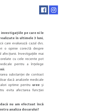
a
investigațiile pe care ni le
 realizate în ultimele 3 luni
,
cii care evaluează cazul dvs.
ri o opinie corectă despre
l afecțiunii. Investigațiile mai
corelate cu cele recente pot
medicale pentru a înțelege
nii
.
rarea substanței de contrast
 doar dacă analizele medicale
valori optime pentru
uree
și
tru evita afectarea funcției
dacă nu am efectuat încă
pentru analiza dosarului?